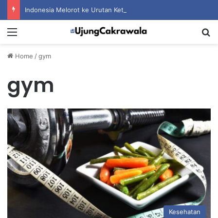
Indonesia Melorot ke Urutan Ketiga Grup A setelah Dihantam Vietnam
Menu
S
Home
/
gym
gym
Kesehatan