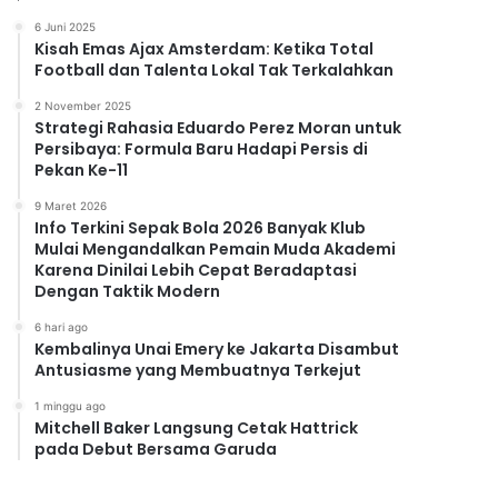
6 Juni 2025
Kisah Emas Ajax Amsterdam: Ketika Total
Football dan Talenta Lokal Tak Terkalahkan
2 November 2025
Strategi Rahasia Eduardo Perez Moran untuk
Persibaya: Formula Baru Hadapi Persis di
Pekan Ke-11
9 Maret 2026
Info Terkini Sepak Bola 2026 Banyak Klub
Mulai Mengandalkan Pemain Muda Akademi
Karena Dinilai Lebih Cepat Beradaptasi
Dengan Taktik Modern
6 hari ago
Kembalinya Unai Emery ke Jakarta Disambut
Antusiasme yang Membuatnya Terkejut
1 minggu ago
Mitchell Baker Langsung Cetak Hattrick
pada Debut Bersama Garuda