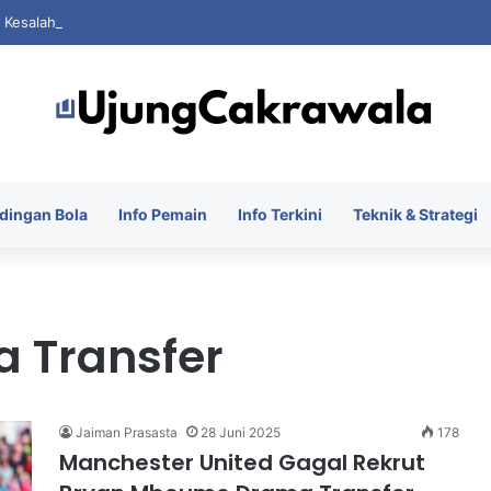
i Kesalahan Saat FIFA Dihantam Kontroversi Hak Komersial
dingan Bola
Info Pemain
Info Terkini
Teknik & Strategi
a Transfer
Jaiman Prasasta
28 Juni 2025
178
Manchester United Gagal Rekrut