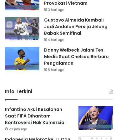
Provokasi Vietnam
3 hari ago
Gustavo Almeida Kembali
Jadi Andalan Persija Jelang
Babak Semifinal
4 hari ago
Danny Welbeck Jalani Tes
Medis Saat Chelsea Berburu
Pengalaman
6 hari ago
Info Terkini
Infantino Akui Kesalahan
Saat FIFA Dihantam
Kontroversi Hak Komersial
23 jam ago
Indonesia Melorot ke Urutan