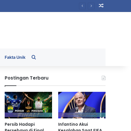
Random Arti
Search for
Fakta Unik
Postingan Terbaru
Persib Hadapi
Infantino Akui
Persebaya di Final
Kesalahan Saat FIFA