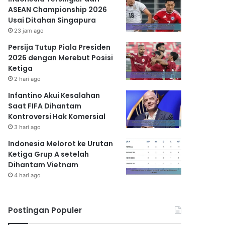
ASEAN Championship 2026
Usai Ditahan Singapura
23 jam ago
Persija Tutup Piala Presiden
2026 dengan Merebut Posisi
Ketiga
2 hari ago
Infantino Akui Kesalahan
Saat FIFA Dihantam
Kontroversi Hak Komersial
3 hari ago
Indonesia Melorot ke Urutan
Ketiga Grup A setelah
Dihantam Vietnam
4 hari ago
Postingan Populer