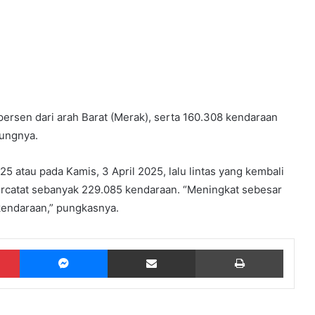
ersen dari arah Barat (Merak), serta 160.308 kendaraan
bungnya.
5 atau pada Kamis, 3 April 2025, lalu lintas yang kembali
ercatat sebanyak 229.085 kendaraan. “Meningkat sebesar
 kendaraan,” pungkasnya.
Pinterest
Messenger
Share via Email
Print