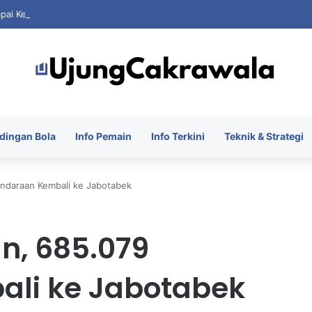
apai Kesepakatan Pinjam Ronald Araujo dari Barcelona
dingan Bola
Info Pemain
Info Terkini
Teknik & Strategi
endaraan Kembali ke Jabotabek
an, 685.079
li ke Jabotabek