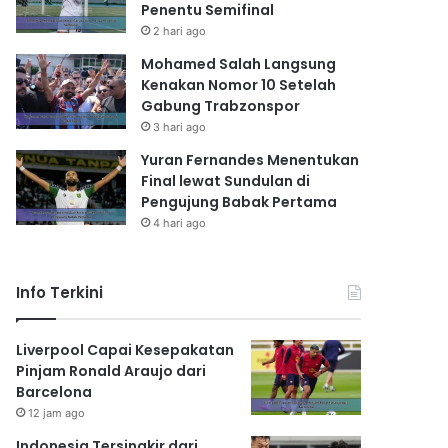
Penentu Semifinal
2 hari ago
Mohamed Salah Langsung
Kenakan Nomor 10 Setelah
Gabung Trabzonspor
3 hari ago
Yuran Fernandes Menentukan
Final lewat Sundulan di
Pengujung Babak Pertama
4 hari ago
Info Terkini
Liverpool Capai Kesepakatan
Pinjam Ronald Araujo dari
Barcelona
12 jam ago
Indonesia Tersingkir dari