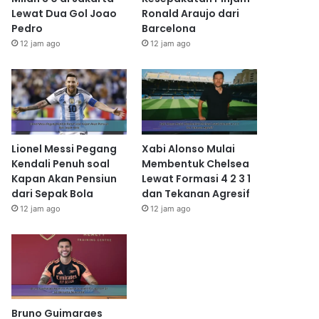
Lewat Dua Gol Joao
Ronald Araujo dari
Pedro
Barcelona
12 jam ago
12 jam ago
Lionel Messi Pegang
Xabi Alonso Mulai
Kendali Penuh soal
Membentuk Chelsea
Kapan Akan Pensiun
Lewat Formasi 4 2 3 1
dari Sepak Bola
dan Tekanan Agresif
12 jam ago
12 jam ago
Bruno Guimaraes