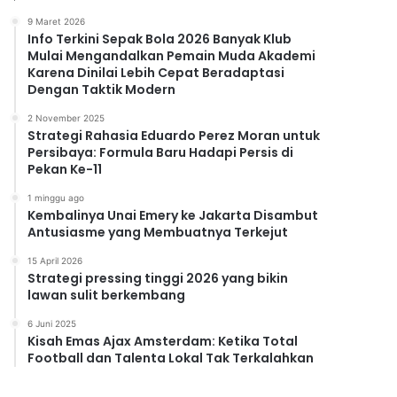
9 Maret 2026
Info Terkini Sepak Bola 2026 Banyak Klub
Mulai Mengandalkan Pemain Muda Akademi
Karena Dinilai Lebih Cepat Beradaptasi
Dengan Taktik Modern
2 November 2025
Strategi Rahasia Eduardo Perez Moran untuk
Persibaya: Formula Baru Hadapi Persis di
Pekan Ke-11
1 minggu ago
Kembalinya Unai Emery ke Jakarta Disambut
Antusiasme yang Membuatnya Terkejut
15 April 2026
Strategi pressing tinggi 2026 yang bikin
lawan sulit berkembang
6 Juni 2025
Kisah Emas Ajax Amsterdam: Ketika Total
Football dan Talenta Lokal Tak Terkalahkan