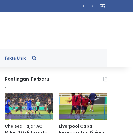
Random Arti
Search for
Fakta Unik
Postingan Terbaru
Chelsea Hajar AC
Liverpool Capai
Milan 3 0 di Jakarta
Kesepakatan Pinjam