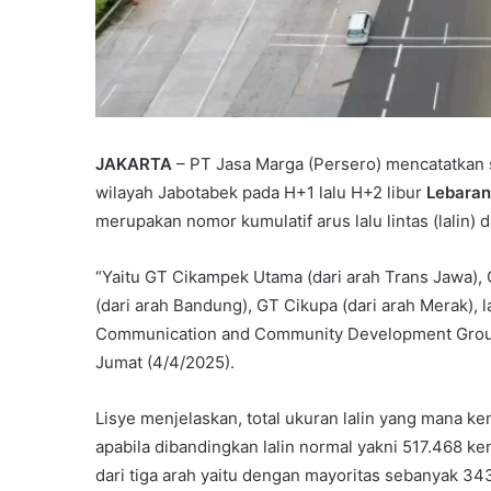
JAKARTA
– PT Jasa Marga (Persero) mencatatkan
wilayah Jabotabek pada H+1 lalu H+2 libur
Lebara
merupakan nomor kumulatif arus lalu lintas (lalin)
“Yaitu GT Cikampek Utama (dari arah Trans Jawa), 
(dari arah Bandung), GT Cikupa (dari arah Merak), l
Communication and Community Development Group 
Jumat (4/4/2025).
Lisye menjelaskan, total ukuran lalin yang mana k
apabila dibandingkan lalin normal yakni 517.468 ken
dari tiga arah yaitu dengan mayoritas sebanyak 34