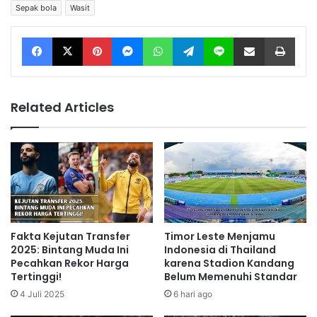
Sepak bola
Wasit
Facebook
X
Pinterest
Messenger
WhatsApp
Telegram
Line
Share via Email
Print
Related Articles
Fakta Kejutan Transfer
Timor Leste Menjamu
2025: Bintang Muda Ini
Indonesia di Thailand
Pecahkan Rekor Harga
karena Stadion Kandang
Tertinggi!
Belum Memenuhi Standar
4 Juli 2025
6 hari ago