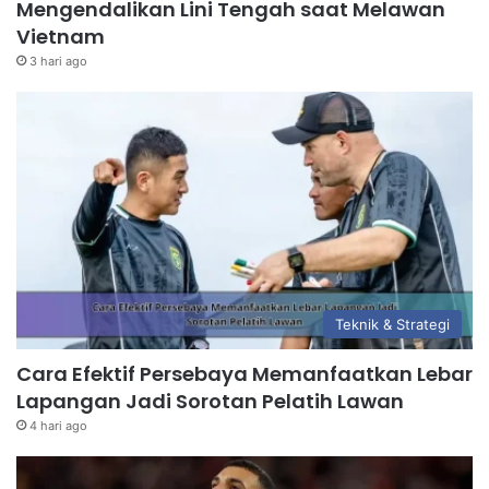
Mengendalikan Lini Tengah saat Melawan
Vietnam
3 hari ago
Teknik & Strategi
Cara Efektif Persebaya Memanfaatkan Lebar
Lapangan Jadi Sorotan Pelatih Lawan
4 hari ago