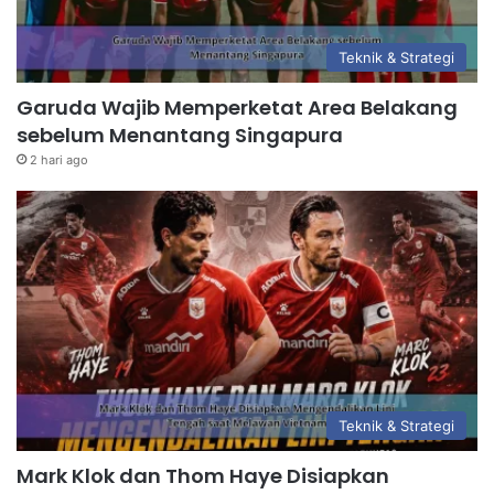
Teknik & Strategi
Garuda Wajib Memperketat Area Belakang
sebelum Menantang Singapura
2 hari ago
Teknik & Strategi
Mark Klok dan Thom Haye Disiapkan