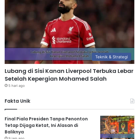
Teknik & Strategi
Lubang di Sisi Kanan Liverpool Terbuka Lebar
Setelah Kepergian Mohamed Salah
5 hari ago
Fakta Unik
Final Piala Presiden Tanpa Penonton
Tetap Dijaga Ketat, Ini Alasan di
Baliknya
9 jam ago