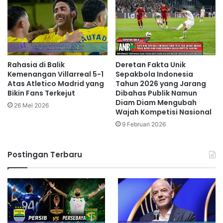
Rahasia di Balik
Deretan Fakta Unik
Kemenangan Villarreal 5-1
Sepakbola Indonesia
Atas Atletico Madrid yang
Tahun 2026 yang Jarang
Bikin Fans Terkejut
Dibahas Publik Namun
Diam Diam Mengubah
26 Mei 2026
Wajah Kompetisi Nasional
9 Februari 2026
Postingan Terbaru