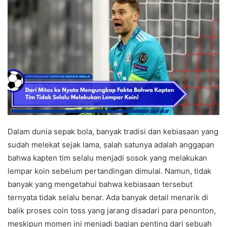
Dalam dunia sepak bola, banyak tradisi dan kebiasaan yang
sudah melekat sejak lama, salah satunya adalah anggapan
bahwa kapten tim selalu menjadi sosok yang melakukan
lempar koin sebelum pertandingan dimulai. Namun, tidak
banyak yang mengetahui bahwa kebiasaan tersebut
ternyata tidak selalu benar. Ada banyak detail menarik di
balik proses coin toss yang jarang disadari para penonton,
meskipun momen ini menjadi bagian penting dari sebuah