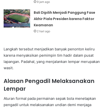
9 jam ago
Bali Dipilih Menjadi Panggung Fase
Akhir Piala Presiden karena Faktor
Keamanan
2 hari ago
Langkah tersebut menjadikan banyak penonton keliru
karena menyaksikan pemimpin tim hadir dalam pusat
lapangan. Padahal, yang menjalankan lempar merupakan
wasit.
Alasan Pengadil Melaksanakan
Lempar
Aturan formal pada permainan sepak bola menetapkan
pengadil untuk melaksanakan undian demi menjaga