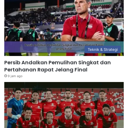
Teknik & Strategi
Persib Andalkan Pemulihan Singkat dan
Pertahanan Rapat Jelang Final
9 jam ago