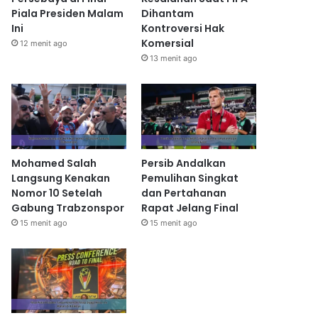
Piala Presiden Malam
Dihantam
Ini
Kontroversi Hak
Komersial
12 menit ago
13 menit ago
Mohamed Salah
Persib Andalkan
Langsung Kenakan
Pemulihan Singkat
Nomor 10 Setelah
dan Pertahanan
Gabung Trabzonspor
Rapat Jelang Final
15 menit ago
15 menit ago