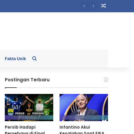
Random Arti
Search for
Fakta Unik
Postingan Terbaru
Persib Hadapi
Infantino Akui
Persebaya di Final
Kesalahan Saat FIFA