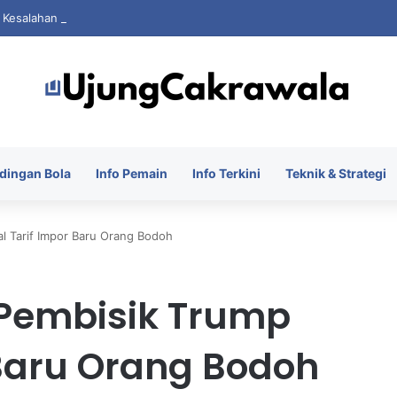
i Kesalahan Saat FIFA Dihantam Kontroversi Hak Komersial
dingan Bola
Info Pemain
Info Terkini
Teknik & Strategi
l Tarif Impor Baru Orang Bodoh
 Pembisik Trump
 Baru Orang Bodoh