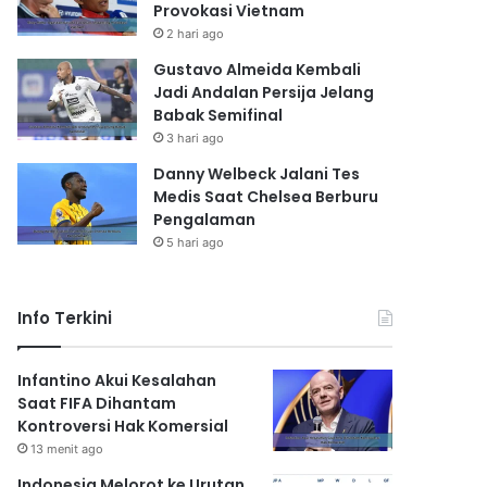
Provokasi Vietnam
2 hari ago
Gustavo Almeida Kembali
Jadi Andalan Persija Jelang
Babak Semifinal
3 hari ago
Danny Welbeck Jalani Tes
Medis Saat Chelsea Berburu
Pengalaman
5 hari ago
Info Terkini
Infantino Akui Kesalahan
Saat FIFA Dihantam
Kontroversi Hak Komersial
13 menit ago
Indonesia Melorot ke Urutan