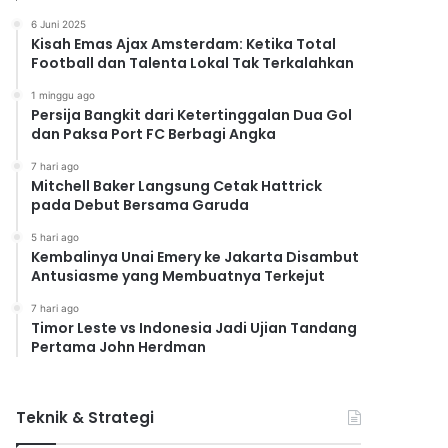
6 Juni 2025
Kisah Emas Ajax Amsterdam: Ketika Total
Football dan Talenta Lokal Tak Terkalahkan
1 minggu ago
Persija Bangkit dari Ketertinggalan Dua Gol
dan Paksa Port FC Berbagi Angka
7 hari ago
Mitchell Baker Langsung Cetak Hattrick
pada Debut Bersama Garuda
5 hari ago
Kembalinya Unai Emery ke Jakarta Disambut
Antusiasme yang Membuatnya Terkejut
7 hari ago
Timor Leste vs Indonesia Jadi Ujian Tandang
Pertama John Herdman
Teknik & Strategi