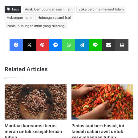
Tags
Adab berhubungan suami istri
Etika bercinta menurut Islam
Hubungan intim
Hubungan suami istri
Posisi hubungan intim yang dilarang
Facebook
X
Pinterest
Messenger
WhatsApp
Telegram
Line
Share via Email
Print
Related Articles
Manfaat konsumsi beras
Pedas tapi berkhasiat, ini
merah untuk kesejahteraan
faedah cabai rawit untuk
tubuh
keseimbangan tubuh