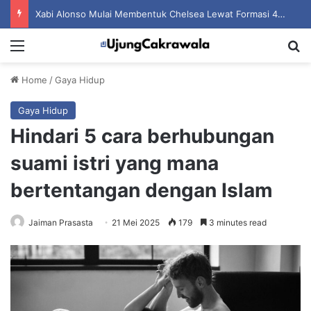
Xabi Alonso Mulai Membentuk Chelsea Lewat Formasi 4 2 3 1 dan Tekanan Agresif
Menu
S
Home
/
Gaya Hidup
Gaya Hidup
Hindari 5 cara berhubungan
suami istri yang mana
bertentangan dengan Islam
Jaiman Prasasta
21 Mei 2025
179
3 minutes read