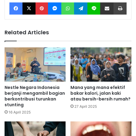
Facebook
X
Pinterest
Messenger
WhatsApp
Telegram
Line
Share via Email
Print
Related Articles
Nestle Negara Indonesia
Mana yang mana efektif
berjanji mengambil bagian
bakar kalori, jalan kaki
berkontribusi turunkan
atau bersih-bersih rumah?
stunting
27 April 2025
16 April 2025