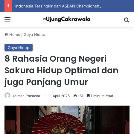
Indonesia Tersingkir dari ASEAN Championship 2026 Usai Ditahan Singapura
Menu
S
Home
/
Gaya Hidup
Gaya Hidup
8 Rahasia Orang Negeri
Sakura Hidup Optimal dan
juga Panjang Umur
Jaiman Prasasta
11 April 2025
161
1 minute read