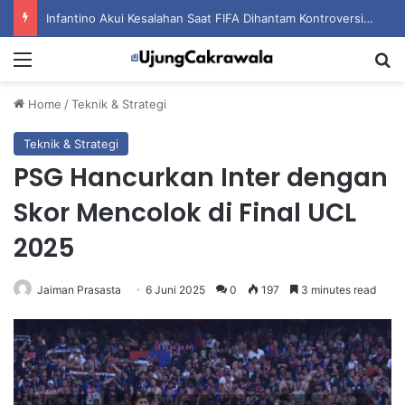
Infantino Akui Kesalahan Saat FIFA Dihantam Kontroversi Hak Komersial
Menu
S
Home
/
Teknik & Strategi
Teknik & Strategi
PSG Hancurkan Inter dengan
Skor Mencolok di Final UCL
2025
Jaiman Prasasta
6 Juni 2025
0
197
3 minutes read