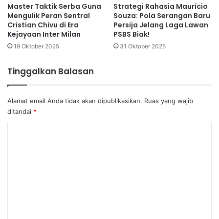
Master Taktik Serba Guna
Strategi Rahasia Maurício
Mengulik Peran Sentral
Souza: Pola Serangan Baru
Cristian Chivu di Era
Persija Jelang Laga Lawan
Kejayaan Inter Milan
PSBS Biak!
19 Oktober 2025
31 Oktober 2025
Tinggalkan Balasan
Alamat email Anda tidak akan dipublikasikan.
Ruas yang wajib
ditandai
*
K
o
m
e
n
t
a