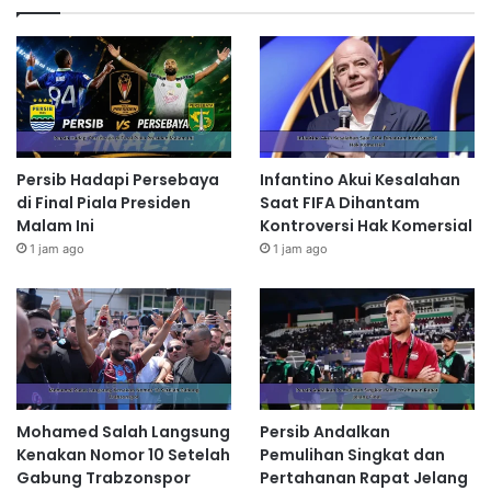
Persib Hadapi Persebaya
Infantino Akui Kesalahan
di Final Piala Presiden
Saat FIFA Dihantam
Malam Ini
Kontroversi Hak Komersial
1 jam ago
1 jam ago
Mohamed Salah Langsung
Persib Andalkan
Kenakan Nomor 10 Setelah
Pemulihan Singkat dan
Gabung Trabzonspor
Pertahanan Rapat Jelang