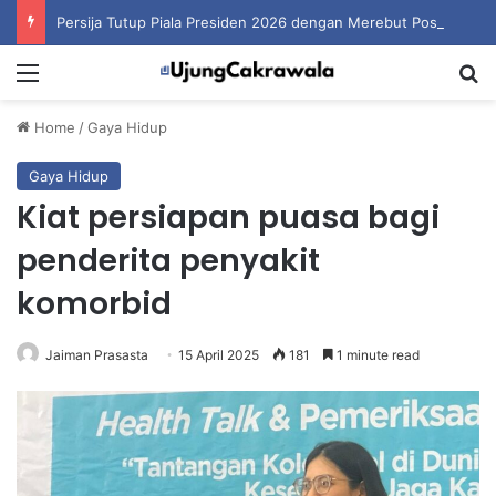
Persija Tutup Piala Presiden 2026 dengan Merebut Posisi Ketiga
Menu
S
Home
/
Gaya Hidup
Gaya Hidup
Kiat persiapan puasa bagi
penderita penyakit
komorbid
Jaiman Prasasta
15 April 2025
181
1 minute read