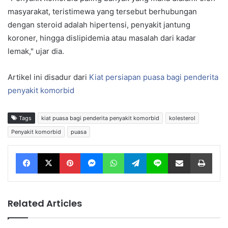
masyarakat, teristimewa yang tersebut berhubungan
dengan steroid adalah hipertensi, penyakit jantung
koroner, hingga dislipidemia atau masalah dari kadar
lemak," ujar dia.
Artikel ini disadur dari
Kiat persiapan puasa bagi penderita
penyakit komorbid
Tags
kiat puasa bagi penderita penyakit komorbid
kolesterol
Penyakit komorbid
puasa
Facebook
X
Pinterest
Messenger
WhatsApp
Telegram
Line
Share via Email
Print
Related Articles